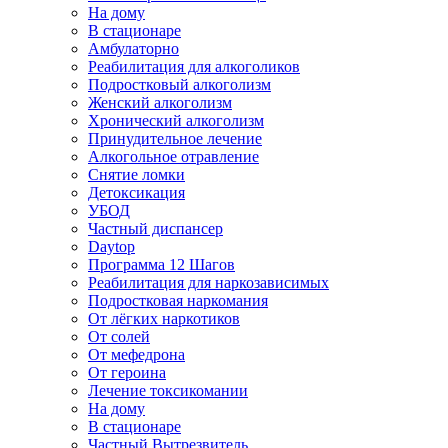
На дому
В стационаре
Амбулаторно
Реабилитация для алкоголиков
Подростковый алкоголизм
Женский алкоголизм
Хронический алкоголизм
Принудительное лечение
Алкогольное отравление
Снятие ломки
Детоксикация
УБОД
Частный диспансер
Daytop
Программа 12 Шагов
Реабилитация для наркозависимых
Подростковая наркомания
От лёгких наркотиков
От солей
От мефедрона
От героина
Лечение токсикомании
На дому
В стационаре
Частный Вытрезвитель