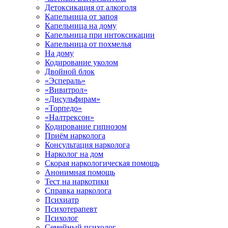
Детоксикация от алкоголя
Капельница от запоя
Капельница на дому
Капельница при интоксикации
Капельница от похмелья
На дому
Кодирование уколом
Двойной блок
«Эспераль»
«Вивитрол»
«Дисульфирам»
«Торпедо»
«Налтрексон»
Кодирование гипнозом
Приём нарколога
Консультация нарколога
Нарколог на дом
Скорая наркологическая помощь
Анонимная помощь
Тест на наркотики
Справка нарколога
Психиатр
Психотерапевт
Психолог
Семейный психолог