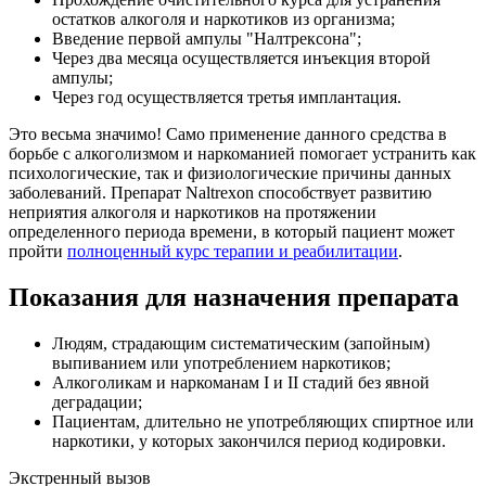
остатков алкоголя и наркотиков из организма;
Введение первой ампулы "Налтрексона";
Через два месяца осуществляется инъекция второй
ампулы;
Через год осуществляется третья имплантация.
Это весьма значимо! Само применение данного средства в
борьбе с алкоголизмом и наркоманией помогает устранить как
психологические, так и физиологические причины данных
заболеваний. Препарат Naltrexon способствует развитию
неприятия алкоголя и наркотиков на протяжении
определенного периода времени, в который пациент может
пройти
полноценный курс терапии и реабилитации
.
Показания для назначения препарата
Людям, страдающим систематическим (запойным)
выпиванием или употреблением наркотиков;
Алкоголикам и наркоманам I и II стадий без явной
деградации;
Пациентам, длительно не употребляющих спиртное или
наркотики, у которых закончился период кодировки.
Экстренный вызов