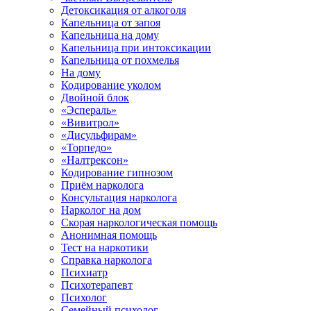
Детоксикация от алкоголя
Капельница от запоя
Капельница на дому
Капельница при интоксикации
Капельница от похмелья
На дому
Кодирование уколом
Двойной блок
«Эспераль»
«Вивитрол»
«Дисульфирам»
«Торпедо»
«Налтрексон»
Кодирование гипнозом
Приём нарколога
Консультация нарколога
Нарколог на дом
Скорая наркологическая помощь
Анонимная помощь
Тест на наркотики
Справка нарколога
Психиатр
Психотерапевт
Психолог
Семейный психолог