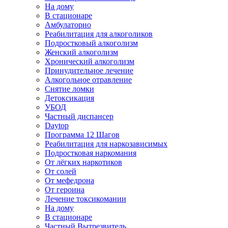
На дому
В стационаре
Амбулаторно
Реабилитация для алкоголиков
Подростковый алкоголизм
Женский алкоголизм
Хронический алкоголизм
Принудительное лечение
Алкогольное отравление
Снятие ломки
Детоксикация
УБОД
Частный диспансер
Daytop
Программа 12 Шагов
Реабилитация для наркозависимых
Подростковая наркомания
От лёгких наркотиков
От солей
От мефедрона
От героина
Лечение токсикомании
На дому
В стационаре
Частный Вытрезвитель