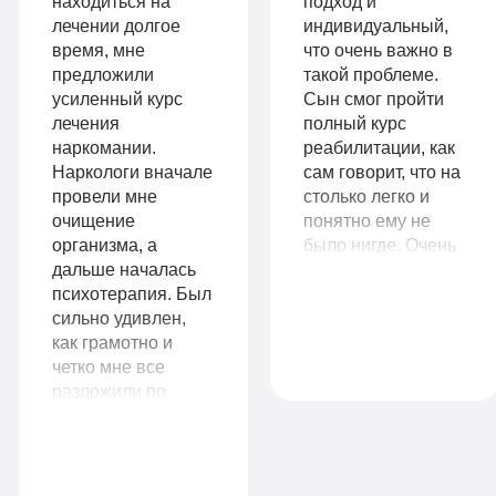
находиться на
подход и
детоксикация
ремиссии
лечении долгое
индивидуальный,
Гарантия
время, мне
что очень важно в
Личный
предложили
такой проблеме.
длительной
усиленный курс
Сын смог пройти
санузел
лечения
полный курс
ремиссии
Больничный
наркомании.
реабилитации, как
Личный
Наркологи вначале
сам говорит, что на
лист
провели мне
столько легко и
санузел
очищение
понятно ему не
организма, а
было нигде. Очень
Больничный
дальше началась
важно, что у вас
Записаться
лист
психотерапия. Был
есть пожизненная
сильно удивлен,
поддержка! Ещё
как грамотно и
раз огромное вам
четко мне все
спасибо!
Записаться
разложили по
9
полочкам, дали
VIP
990
бесценные
рекомендации, что
руб
делать дальше вне