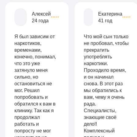
Все
Алексей
Екатерина
опции
24 года
41 год
9
«Бюджетно»
Оптимальный
990
Я был зависим от
Что мой сын только
Индивидуальная
руб
наркотиков,
не пробовал, чтобы
временами,
прекратить
2-х местная
терапия
конечно, понимал,
употреблять
палата
что это уже
наркотики.
Работа
затянуло меня
Проходило время,
Все
с
сильно, но
и он начинал
опции
остановиться не
снова. В этот раз
психологом
мог. Решил
мы обратились к
«Стандарт»
попробовать и
вам, чему я очень
Усиленная
обратился к вам в
рада.
Индивидуальная
детоксикация
клинику. Так как я
Специалисты,
терапия
продолжал
знающие своё
Гарантия
работать и
дело!!
Усиленная
попросту не мог
Комплексный
длительной