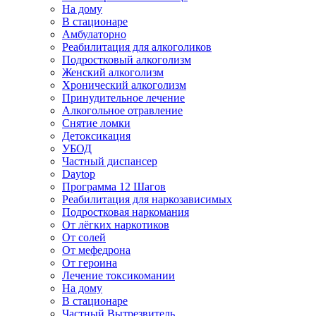
На дому
В стационаре
Амбулаторно
Реабилитация для алкоголиков
Подростковый алкоголизм
Женский алкоголизм
Хронический алкоголизм
Принудительное лечение
Алкогольное отравление
Снятие ломки
Детоксикация
УБОД
Частный диспансер
Daytop
Программа 12 Шагов
Реабилитация для наркозависимых
Подростковая наркомания
От лёгких наркотиков
От солей
От мефедрона
От героина
Лечение токсикомании
На дому
В стационаре
Частный Вытрезвитель