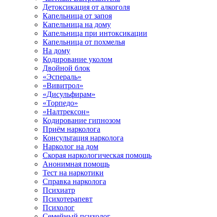
Детоксикация от алкоголя
Капельница от запоя
Капельница на дому
Капельница при интоксикации
Капельница от похмелья
На дому
Кодирование уколом
Двойной блок
«Эспераль»
«Вивитрол»
«Дисульфирам»
«Торпедо»
«Налтрексон»
Кодирование гипнозом
Приём нарколога
Консультация нарколога
Нарколог на дом
Скорая наркологическая помощь
Анонимная помощь
Тест на наркотики
Справка нарколога
Психиатр
Психотерапевт
Психолог
Семейный психолог