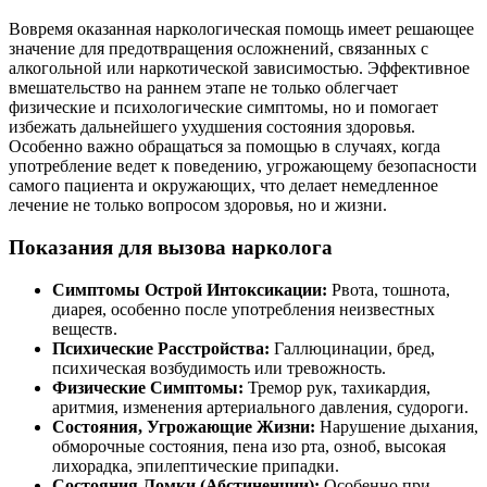
Вовремя оказанная наркологическая помощь имеет решающее
значение для предотвращения осложнений, связанных с
алкогольной или наркотической зависимостью. Эффективное
вмешательство на раннем этапе не только облегчает
физические и психологические симптомы, но и помогает
избежать дальнейшего ухудшения состояния здоровья.
Особенно важно обращаться за помощью в случаях, когда
употребление ведет к поведению, угрожающему безопасности
самого пациента и окружающих, что делает немедленное
лечение не только вопросом здоровья, но и жизни.
Показания для вызова нарколога
Симптомы Острой Интоксикации:
Рвота, тошнота,
диарея, особенно после употребления неизвестных
веществ.
Психические Расстройства:
Галлюцинации, бред,
психическая возбудимость или тревожность.
Физические Симптомы:
Тремор рук, тахикардия,
аритмия, изменения артериального давления, судороги.
Состояния, Угрожающие Жизни:
Нарушение дыхания,
обморочные состояния, пена изо рта, озноб, высокая
лихорадка, эпилептические припадки.
Состояния Ломки (Абстиненции):
Особенно при