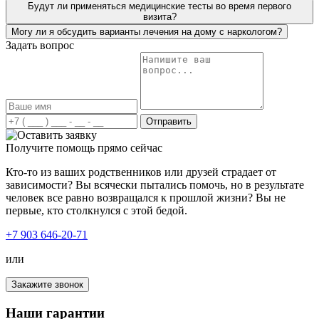
Будут ли применяться медицинские тесты во время первого
визита?
Могу ли я обсудить варианты лечения на дому с наркологом?
Задать вопрос
Я не первый раз обращаюсь по вызову врача на дом.
Мне делали капельницу от запоя, потом я решилась и на
кодировку. Хочу отметить, что весь персонал очень
приветливый и чуткий. Всегда с пониманием подходят
к ситуации. Профессионализм, четкость действий, все
на высшем уровне. Спасибо за вашу работу!
Отправить
Получите помощь прямо сейчас
Кто-то из ваших родственников или друзей страдает от
зависимости? Вы всячески пытались помочь, но в результате
человек все равно возвращался к прошлой жизни? Вы не
первые, кто столкнулся с этой бедой.
+7 903 646-20-71
Обращался для вызова нарколога на дом. Остались
или
очень довольны и ценой и результатом. Мать не могла
выйти из запоя. Приехавший врач провел диагностику
Закажите звонок
состояния, поставил капельницу для детоксикации
крови, оставил седативные и сосудистые лекарства на
Наши гарантии
три дня для полного восстановления организма.