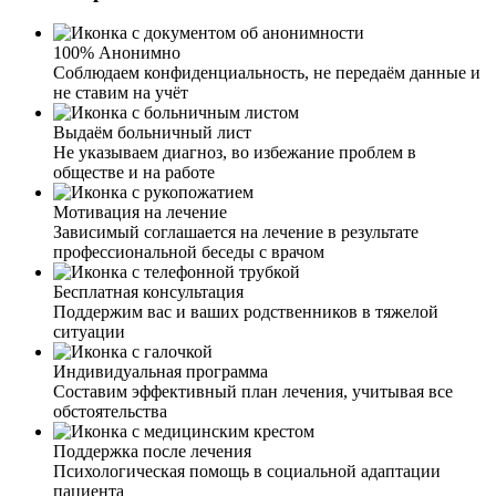
100% Анонимно
Соблюдаем конфиденциальность, не передаём данные и
не ставим на учёт
Выдаём больничный лист
Не указываем диагноз, во избежание проблем в
обществе и на работе
Сын не мог выйти из запоя. Каждый год сталкиваемся с
Мотивация на лечение
этой проблемой. Новогодние праздники, столько
Зависимый соглашается на лечение в результате
выходных, и сын их все пропивает. Обратилась в вашу
профессиональной беседы с врачом
службу по вызову нарколога на дом. Врач подробно
объяснил, какая программа лечения, какие препараты
Бесплатная консультация
подойдут моему сыну, исходя из его состояния.
Поддержим вас и ваших родственников в тяжелой
Мгновенного улучшения мы и не ждали. Две недели
ситуации
пить и за час встать на ноги, ну не возможно. После
первой процедуры улучшения были, но я решила и на
Индивидуальная программа
следующий день вызвать врача для повторной
Составим эффективный план лечения, учитывая все
установки капельницы и детоксикации организма.
обстоятельства
Делал и витамины группы В. В общем, полное
очищение и восполнение недостающих
Поддержка после лечения
микроэлементов организму. Результатом оказанной
Психологическая помощь в социальной адаптации
услуги довольна, врач компетентный, видно, что с
пациента
опытом работы. Благодарю.
Я вызвал нарколога на дом для своего сына. Сил