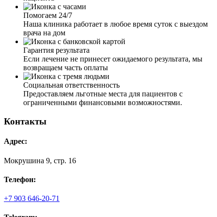
терпеть больше не было его ежедневные состояния
Помогаем 24/7
неадекватного человека. Приехал врач, оценил
Наша клиника работает в любое время суток с выездом
физическое и психологическое состояние сына, измерил
врача на дом
давление, задал вопросы о том, что и в каком
количестве употреблено. Исходя из этого выбрал схему
Гарантия результата
детоксикации. После процедуры провел с сыном беседу
Если лечение не принесет ожидаемого результата, мы
о наркомании. Теперь мы планируем поступать к вам на
возвращаем часть оплаты
курс лечения в РЦ. Вы наше спасение.
Социальная ответственность
Предоставляем льготные места для пациентов с
ограниченными финансовыми возможностями.
Контакты
Сам бы наверное так и не решился, но жена настояла
прибегнуть к кодировке. Вызвали нарколога на дом,
Адрес:
какой всё-таки чуткий и умный врач к нам приехал.
Развеял все мои страхи о кодировании. По делу, четко
Мокрушина 9, стр. 16
рассказал мне о способах кодирования, учел мои
пожелания. Профессионально и стерильно провел
Телефон:
процедуру. Полгода не пью и удивляюсь, неужели это
возможно. Искренне благодарен вашему специалисту.
+7 903 646-20-71