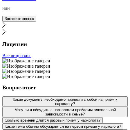
Квалифицированные специалисты, адекватные цены,
круглосуточная работа. Ко мне выезжали даже ночью,
или
по предоплате, и это разумно, ведь на вызовы, которые
ездит ваша бригада, можно ожидать что угодно. Я сам в
Закажите звонок
ту ночь, смог очухаться спустя 20 минут звонков в
домофон. Бригада не уезжала, а дозванивалась до меня
до пьяного.
Лицензии
Все лицензии
Вызывала службу нарколога на дом. Мой отец был в
долгом запое, началась одышка и головокружения. Я
незамедлительно вызвала врача. Спасибо наркологу,
Вопрос-ответ
который к нам выехал, качественно и быстро привел
отца в чувства, дал рекомендации. Будем надеяться на
Какие документы необходимо принести с собой на приём к
долгосрочный результат, подумываем о прохождении
наркологу?
курса реабилитации.
Могу ли я обсудить с наркологом проблемы алкогольной
зависимости в семье?
Сколько времени длится разовый приём у нарколога?
Какие темы обычно обсуждаются на первом приёме у нарколога?