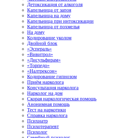
Детоксикация от алкоголя
Капельница от запоя
Капельница на дому
Капельница при интоксикации
Капельница от похмелья
На дому
Кодирование уколом
Двойной блок
«Эспераль»
«Вивитрол»
«Дисульфирам»
«Торпедо»
«Налтрексон»
Кодирование гипнозом
Приём нарколога
Консультация нарколога
Нарколог на дом
Скорая наркологическая помощь
Анонимная помощь
Тест на наркотики
Справка нарколога
Психиатр
Психотерапевт
Психолог
Семейный психолог