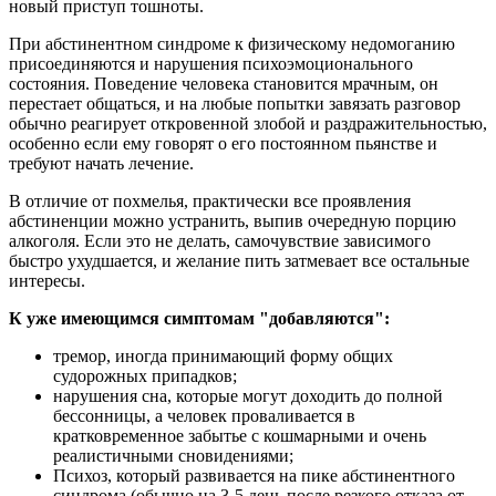
новый приступ тошноты.
При абстинентном синдроме к физическому недомоганию
присоединяются и нарушения психоэмоционального
состояния. Поведение человека становится мрачным, он
перестает общаться, и на любые попытки завязать разговор
обычно реагирует откровенной злобой и раздражительностью,
особенно если ему говорят о его постоянном пьянстве и
требуют начать лечение.
В отличие от похмелья, практически все проявления
абстиненции можно устранить, выпив очередную порцию
алкоголя. Если это не делать, самочувствие зависимого
быстро ухудшается, и желание пить затмевает все остальные
интересы.
К уже имеющимся симптомам "добавляются":
тремор, иногда принимающий форму общих
судорожных припадков;
нарушения сна, которые могут доходить до полной
бессонницы, а человек проваливается в
кратковременное забытье с кошмарными и очень
реалистичными сновидениями;
Психоз, который развивается на пике абстинентного
синдрома (обычно на 3-5 день после резкого отказа от