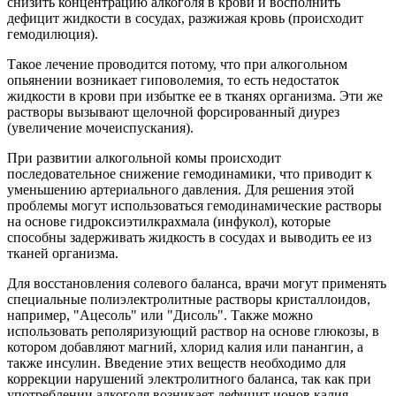
снизить концентрацию алкоголя в крови и восполнить
дефицит жидкости в сосудах, разжижая кровь (происходит
гемодилюция).
Такое лечение проводится потому, что при алкогольном
опьянении возникает гиповолемия, то есть недостаток
жидкости в крови при избытке ее в тканях организма. Эти же
растворы вызывают щелочной форсированный диурез
(увеличение мочеиспускания).
При развитии алкогольной комы происходит
последовательное снижение гемодинамики, что приводит к
уменьшению артериального давления. Для решения этой
проблемы могут использоваться гемодинамические растворы
на основе гидроксиэтилкрахмала (инфукол), которые
способны задерживать жидкость в сосудах и выводить ее из
тканей организма.
Для восстановления солевого баланса, врачи могут применять
специальные полиэлектролитные растворы кристаллоидов,
например, "Ацесоль" или "Дисоль". Также можно
использовать реполяризующий раствор на основе глюкозы, в
котором добавляют магний, хлорид калия или панангин, а
также инсулин. Введение этих веществ необходимо для
коррекции нарушений электролитного баланса, так как при
употреблении алкоголя возникает дефицит ионов калия,