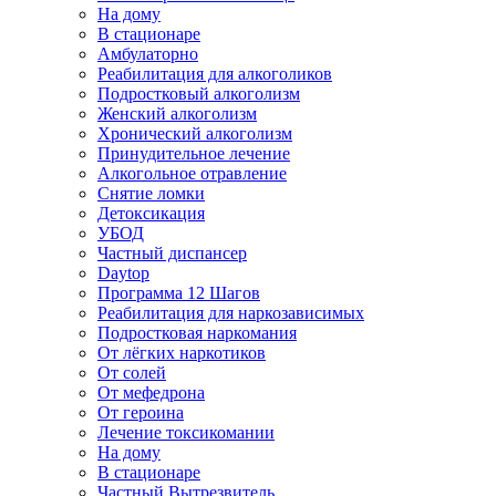
На дому
В стационаре
Амбулаторно
Реабилитация для алкоголиков
Подростковый алкоголизм
Женский алкоголизм
Хронический алкоголизм
Принудительное лечение
Алкогольное отравление
Снятие ломки
Детоксикация
УБОД
Частный диспансер
Daytop
Программа 12 Шагов
Реабилитация для наркозависимых
Подростковая наркомания
От лёгких наркотиков
От солей
От мефедрона
От героина
Лечение токсикомании
На дому
В стационаре
Частный Вытрезвитель