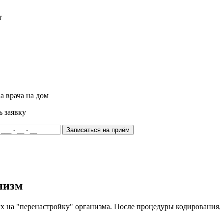
т
а врача на дом
ь заявку
Записаться на приём
низм
ых на "перенастройку" организма. После процедуры кодировани