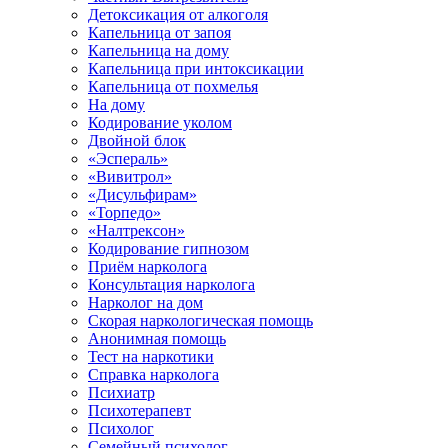
Детоксикация от алкоголя
Капельница от запоя
Капельница на дому
Капельница при интоксикации
Капельница от похмелья
На дому
Кодирование уколом
Двойной блок
«Эспераль»
«Вивитрол»
«Дисульфирам»
«Торпедо»
«Налтрексон»
Кодирование гипнозом
Приём нарколога
Консультация нарколога
Нарколог на дом
Скорая наркологическая помощь
Анонимная помощь
Тест на наркотики
Справка нарколога
Психиатр
Психотерапевт
Психолог
Семейный психолог