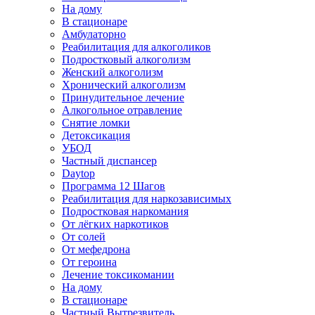
На дому
В стационаре
Амбулаторно
Реабилитация для алкоголиков
Подростковый алкоголизм
Женский алкоголизм
Хронический алкоголизм
Принудительное лечение
Алкогольное отравление
Снятие ломки
Детоксикация
УБОД
Частный диспансер
Daytop
Программа 12 Шагов
Реабилитация для наркозависимых
Подростковая наркомания
От лёгких наркотиков
От солей
От мефедрона
От героина
Лечение токсикомании
На дому
В стационаре
Частный Вытрезвитель