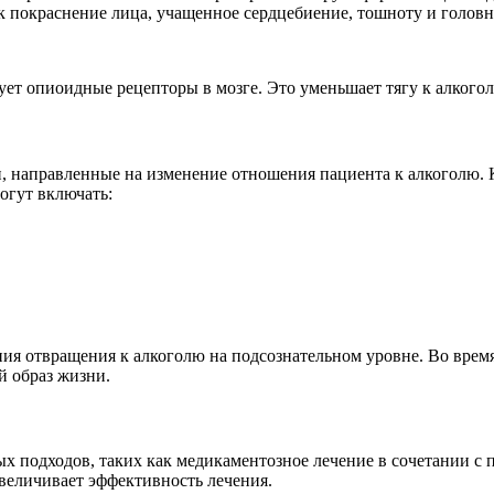
к покраснение лица, учащенное сердцебиение, тошноту и головн
ует опиоидные рецепторы в мозге. Это уменьшает тягу к алкогол
, направленные на изменение отношения пациента к алкоголю. К
огут включать:
ния отвращения к алкоголю на подсознательном уровне. Во вре
й образ жизни.
 подходов, таких как медикаментозное лечение в сочетании с 
величивает эффективность лечения.