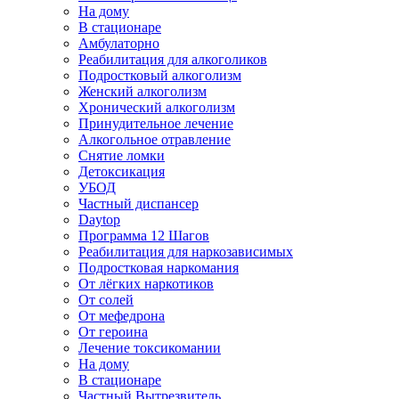
На дому
В стационаре
Амбулаторно
Реабилитация для алкоголиков
Подростковый алкоголизм
Женский алкоголизм
Хронический алкоголизм
Принудительное лечение
Алкогольное отравление
Снятие ломки
Детоксикация
УБОД
Частный диспансер
Daytop
Программа 12 Шагов
Реабилитация для наркозависимых
Подростковая наркомания
От лёгких наркотиков
От солей
От мефедрона
От героина
Лечение токсикомании
На дому
В стационаре
Частный Вытрезвитель