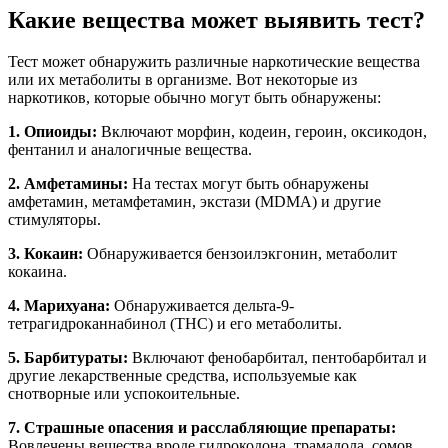
Какие вещества может выявить тест?
Тест может обнаружить различные наркотические вещества
или их метаболиты в организме. Вот некоторые из
наркотиков, которые обычно могут быть обнаружены:
1. Опиоиды:
Включают морфин, кодеин, героин, оксикодон,
фентанил и аналогичные вещества.
2. Амфетамины:
На тестах могут быть обнаружены
амфетамин, метамфетамин, экстази (MDMA) и другие
стимуляторы.
3. Кокаин:
Обнаруживается бензоилэкгонин, метаболит
кокаина.
4. Марихуана:
Обнаруживается дельта-9-
тетрагидроканнабинол (THC) и его метаболиты.
5. Барбитураты:
Включают фенобарбитал, пентобарбитал и
другие лекарственные средства, используемые как
снотворные или успокоительные.
7. Страшные опасения и расслабляющие препараты:
Вовлечены вещества вроде гидрокодона, трамадола, сомов,