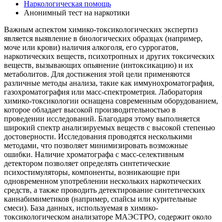
Наркологическая помощь
Анонимный тест на наркотики
Важным аспектом химико-токсикологических экспертиз
является выявление в биологических образцах (например,
моче или крови) наличия алкоголя, его суррогатов,
наркотических веществ, психотропных и других токсических
веществ, вызывающих опьянение (интоксикацию) и их
метаболитов. Для достижения этой цели применяются
различные методы анализа, такие как иммунохроматография,
газохроматография или масс-спектрометрия. Лаборатория
химико-токсикологии оснащена современным оборудованием,
которое обладает высокой производительностью в
проведении исследований. Благодаря этому выполняется
широкий спектр анализируемых веществ с высокой степенью
достоверности. Исследования проводятся несколькими
методами, что позволяет минимизировать возможные
ошибки. Наличие хроматографа с масс-селективным
детектором позволяет определять синтетические
психостимуляторы, компоненты, возникающие при
одновременном употреблении нескольких наркотических
средств, а также проводить детектирование синтетических
каннабимиметиков (например, спайсы или курительные
смеси). База данных, используемая в химико-
токсикологическом анализаторе МАЭСТРО, содержит около