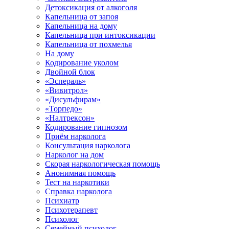
Детоксикация от алкоголя
Капельница от запоя
Капельница на дому
Капельница при интоксикации
Капельница от похмелья
На дому
Кодирование уколом
Двойной блок
«Эспераль»
«Вивитрол»
«Дисульфирам»
«Торпедо»
«Налтрексон»
Кодирование гипнозом
Приём нарколога
Консультация нарколога
Нарколог на дом
Скорая наркологическая помощь
Анонимная помощь
Тест на наркотики
Справка нарколога
Психиатр
Психотерапевт
Психолог
Семейный психолог