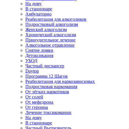
На дому
В стационаре
Амбулаторно
Реабилитация для алкоголиков
Подростковый алкоголизм
Женский алкоголизм
Хронический алкоголизм
Принудительное лечение
Алкогольное отравление
Снятие ломки
Детоксикация
УБОД
Частный диспансер
Daytop
Программа 12 Шагов
Реабилитация для наркозависимых
Подростковая наркомания
От лёгких наркотиков
От солей
От мефедрона
От героина
Лечение токсикомании
На дому
В стационаре
Частный Вытрезвитель