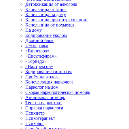
Детоксикация от алкоголя
Капельница от запоя
Капельница на дому
Капельница при интоксикации
Капельница от похмелья
На дому
Кодирование уколом
Двойной блок
«Эспераль»
«Вивитрол»
«Дисульфирам»
«Торпедо»
«Налтрексон»
Кодирование гипнозом
Приём нарколога
Консультация нарколога
Нарколог на дом
Скорая наркологическая помощь
Анонимная помощь
Тест на наркотики
Справка нарколога
Психиатр
Психотерапевт
Психолог
Семейный психолог