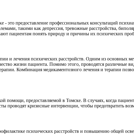
ке - это предоставление профессиональных консультаций псих
мами, такими как депрессия, тревожные расстройства, биполяр
ают пациентам понять природу и причины их психических проб
ии и лечения психических расстройств. Одним из основных мет
чество жизни пациента. Помимо этого, проводятся различные в
ерапии. Комбинация медикаментозного лечения и терапии позво
ой помощи, предоставляемой в Томске. В случаях, когда пацие
ты проводят кризисные интервенции, чтобы предотвратить воз
рофилактике психических расстройств и повышению общей осве