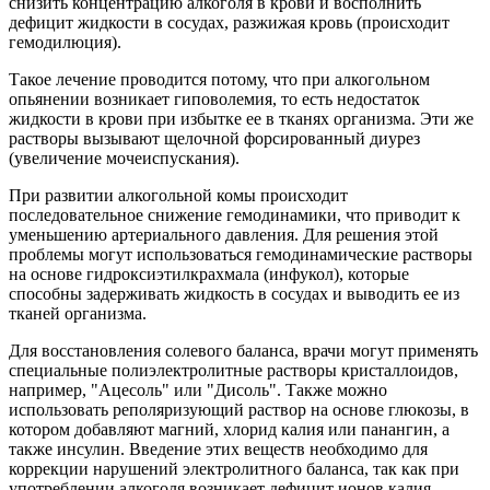
снизить концентрацию алкоголя в крови и восполнить
дефицит жидкости в сосудах, разжижая кровь (происходит
гемодилюция).
Такое лечение проводится потому, что при алкогольном
опьянении возникает гиповолемия, то есть недостаток
жидкости в крови при избытке ее в тканях организма. Эти же
растворы вызывают щелочной форсированный диурез
(увеличение мочеиспускания).
При развитии алкогольной комы происходит
последовательное снижение гемодинамики, что приводит к
уменьшению артериального давления. Для решения этой
проблемы могут использоваться гемодинамические растворы
на основе гидроксиэтилкрахмала (инфукол), которые
способны задерживать жидкость в сосудах и выводить ее из
тканей организма.
Для восстановления солевого баланса, врачи могут применять
специальные полиэлектролитные растворы кристаллоидов,
например, "Ацесоль" или "Дисоль". Также можно
использовать реполяризующий раствор на основе глюкозы, в
котором добавляют магний, хлорид калия или панангин, а
также инсулин. Введение этих веществ необходимо для
коррекции нарушений электролитного баланса, так как при
употреблении алкоголя возникает дефицит ионов калия,