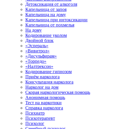
Детоксикация от алкоголя
Капельница от запоя
Капельница на дому
Капельница при интоксикации
Капельница от похмелья
На дому
Кодирование уколом
Двойной блок
«Эспераль»
«Вивитрол»
«Дисульфирам»
«Торпедо»
«Налтрексон»
Кодирование гипнозом
Приём нарколога
Консультация нарколога
Нарколог на дом
Скорая наркологическая помощь
Анонимная помощь
Тест на наркотики
Справка нарколога
Психиатр
Психотерапевт
Психолог
Семейный психолог