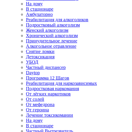
На дому
В стационаре
Амбулаторно
Реабилитация для алкоголиков
Подростковый алкоголизм
Женский алкоголизм
Хронический алкоголизм
Принудительное лечение
Алкогольное отравление
Снятие ломки
Детоксикация
УБОД
Частный диспансер
Daytop
Программа 12 Шагов
Реабилитация для наркозависимых
Подростковая наркомания
От лёгких наркотиков
От солей
От мефедрона
От героина
Лечение токсикомании
На дому
В стационаре
Частный Вытрезвитель