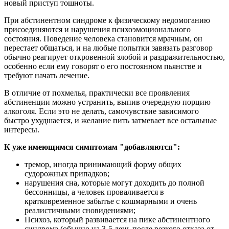
новый приступ тошноты.
При абстинентном синдроме к физическому недомоганию
присоединяются и нарушения психоэмоционального
состояния. Поведение человека становится мрачным, он
перестает общаться, и на любые попытки завязать разговор
обычно реагирует откровенной злобой и раздражительностью,
особенно если ему говорят о его постоянном пьянстве и
требуют начать лечение.
В отличие от похмелья, практически все проявления
абстиненции можно устранить, выпив очередную порцию
алкоголя. Если это не делать, самочувствие зависимого
быстро ухудшается, и желание пить затмевает все остальные
интересы.
К уже имеющимся симптомам "добавляются":
тремор, иногда принимающий форму общих
судорожных припадков;
нарушения сна, которые могут доходить до полной
бессонницы, а человек проваливается в
кратковременное забытье с кошмарными и очень
реалистичными сновидениями;
Психоз, который развивается на пике абстинентного
синдрома (обычно на 3-5 день после резкого отказа от