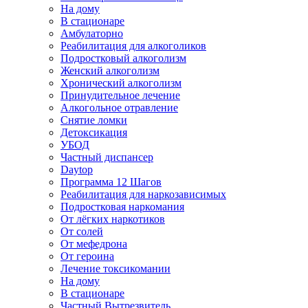
На дому
В стационаре
Амбулаторно
Реабилитация для алкоголиков
Подростковый алкоголизм
Женский алкоголизм
Хронический алкоголизм
Принудительное лечение
Алкогольное отравление
Снятие ломки
Детоксикация
УБОД
Частный диспансер
Daytop
Программа 12 Шагов
Реабилитация для наркозависимых
Подростковая наркомания
От лёгких наркотиков
От солей
От мефедрона
От героина
Лечение токсикомании
На дому
В стационаре
Частный Вытрезвитель