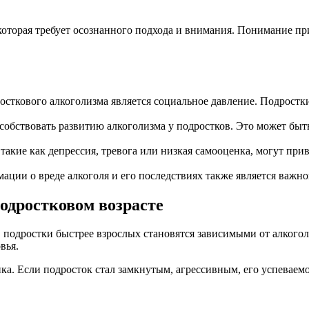
которая требует осознанного подхода и внимания. Понимание пр
сткового алкоголизма является социальное давление. Подростки
обствовать развитию алкоголизма у подростков. Это может быть
акие как депрессия, тревога или низкая самооценка, могут прив
ции о вреде алкоголя и его последствиях также является важн
одростковом возрасте
подростки быстрее взрослых становятся зависимыми от алкоголя
вья.
а. Если подросток стал замкнутым, агрессивным, его успеваемо