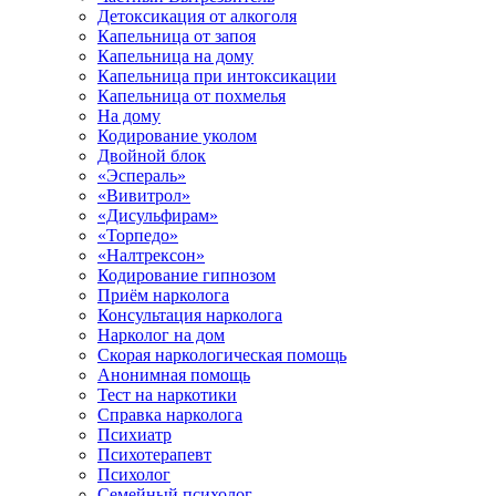
Детоксикация от алкоголя
Капельница от запоя
Капельница на дому
Капельница при интоксикации
Капельница от похмелья
На дому
Кодирование уколом
Двойной блок
«Эспераль»
«Вивитрол»
«Дисульфирам»
«Торпедо»
«Налтрексон»
Кодирование гипнозом
Приём нарколога
Консультация нарколога
Нарколог на дом
Скорая наркологическая помощь
Анонимная помощь
Тест на наркотики
Справка нарколога
Психиатр
Психотерапевт
Психолог
Семейный психолог